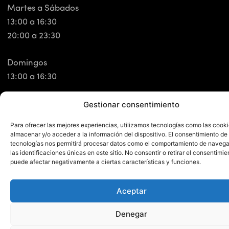
Martes a Sábados
13:00 a 16:30
20:00 a 23:30
Domingos
13:00 a 16:30
Gestionar consentimiento
Para ofrecer las mejores experiencias, utilizamos tecnologías como las cook
almacenar y/o acceder a la información del dispositivo. El consentimiento de
Síguenos en redes.
tecnologías nos permitirá procesar datos como el comportamiento de navega
las identificaciones únicas en este sitio. No consentir o retirar el consentimie
puede afectar negativamente a ciertas características y funciones.
Conecta con nosotros y forma parte de nuestra
comunidad.
Aceptar
Denegar